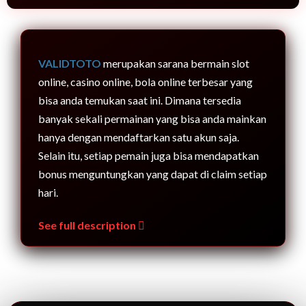
VALIDTOTO
merupakan sarana bermain slot
online, casino online, bola online terbesar yang
bisa anda temukan saat ini. Dimana tersedia
banyak sekali permainan yang bisa anda mainkan
hanya dengan mendaftarkan satu akun saja.
Selain itu, setiap pemain juga bisa mendapatkan
bonus menguntungkan yang dapat di claim setiap
hari.
See full description