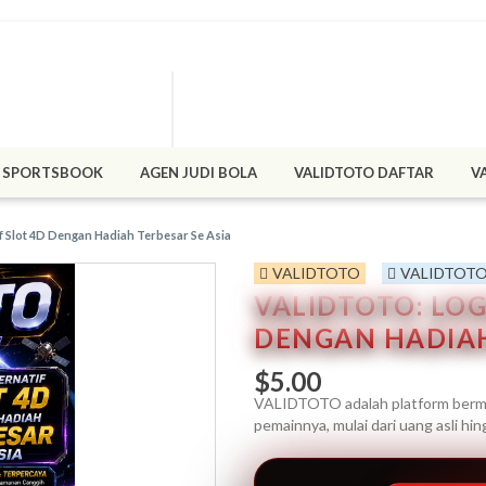
SPORTSBOOK
AGEN JUDI BOLA
VALIDTOTO DAFTAR
V
 Slot 4D Dengan Hadiah Terbesar Se Asia
VALIDTOTO
VALIDTOT
VALIDTOTO: LOG
DENGAN HADIAH
$5.00
VALIDTOTO adalah platform berma
pemainnya, mulai dari uang asli hin